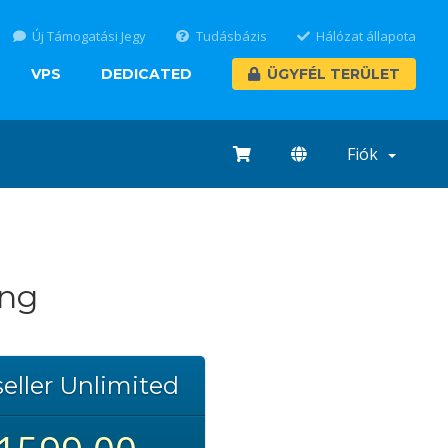
Új Támogatási Jegy
Tudásbázis
Hálózat állapota
VPS
DEDICATED
ÜGYFÉL TERÜLET
Fiók
ing
eller Unlimited