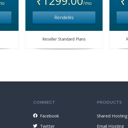
₹1299.00
₹
mo
/mo
Rendelés
Reseller Standard Plans
R
CONNECT
PRODUCTS
Facebook
Shared Hosting
Twitter
Email Hosting