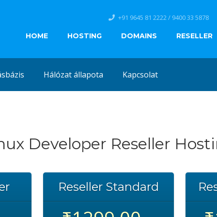
+91 9645 81 2222 / 9400 33 5878
HOME
HOSTING
DOMAINS
RESELLER
sbázis
Hálózat állapota
Kapcsolat
nux Developer Reseller Host
er
Reseller Standard
Res