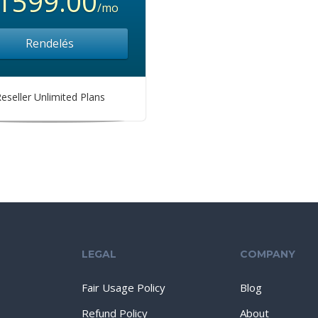
1599.00
/mo
Rendelés
eseller Unlimited Plans
LEGAL
COMPANY
Fair Usage Policy
Blog
Refund Policy
About