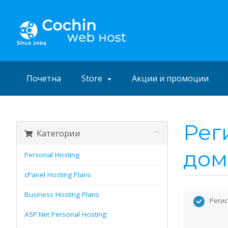
Почетна
Store
Акции и промоции
Рег
Категории
дом
Personal Hosting
cPanel Hosting Plans
Business Hosting Plans
Регис
ASP.Net Personal Hosting