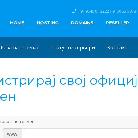
+91 9645 81 2222 / 9400 33 5878
HOME
HOSTING
DOMAINS
RESELLER
База на знаења
Статус на сервери
Контакт
истрирај свој офици
ен
трирај нов домен
www.