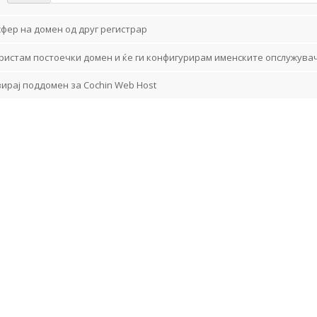
фер на домен од друг регистрар
ристам постоечки домен и ќе ги конфигурирам именските опслужува
ирај поддомен за Cochin Web Host