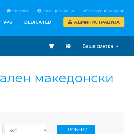
Контакт
База на знаења
Статус на сервери
VPS
DEDICATED
АДМИНИСТРАЦИЈА
Ваша сметка
јален македонски
ПРОВЕРИ