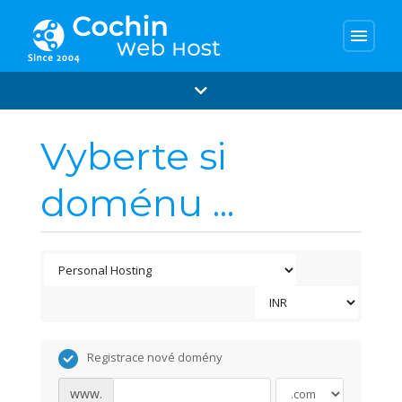
menu
Vyberte si
doménu ...
Registrace nové domény
www.