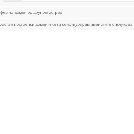
фер на домен од друг регистрар
ристам постоечки домен и ќе ги конфигурирам именските опслужува