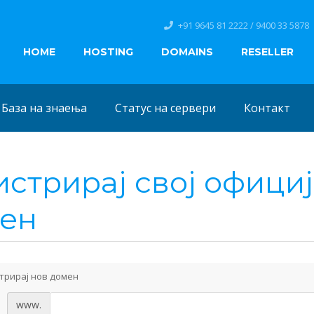
+91 9645 81 2222 / 9400 33 5878
HOME
HOSTING
DOMAINS
RESELLER
База на знаења
Статус на сервери
Контакт
истрирај свој офици
ен
трирај нов домен
www.