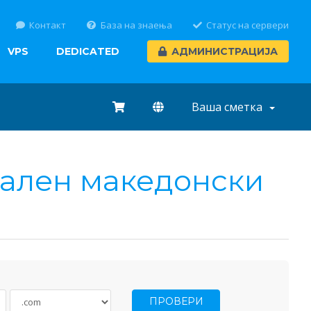
Контакт
База на знаења
Статус на сервери
VPS
DEDICATED
АДМИНИСТРАЦИЈА
Ваша сметка
јален македонски
ПРОВЕРИ