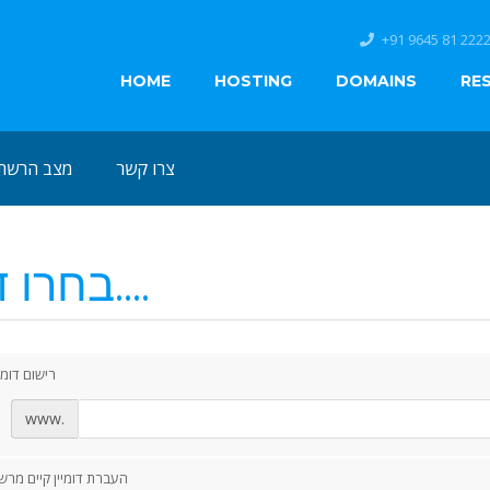
+91 9645 81 2222
HOME
HOSTING
DOMAINS
RE
צרו קשר
מצב הרשת
בחרו דומיין....
רישום דומי
www.
העברת דומיין קיים מר